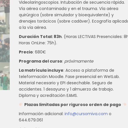
Videolaringoscopios. Intubación de secuencia rápida.
Vía aérea contaminada y en el trauma. Vía aérea
quirúrgica (sobre simulador y bioequivalente) y
drenajes torácicos (sobre cadáver). Ecografía aplicad
a la vía aérea.
Duración Total: 83h
. (Horas LECTIVAS Presenciales: 8h
Horas OnLine: 75h).
Precio
: 680€
Programa del curso
:
próximamente
La matrícula incluye
: Acceso a plataforma de
teleformación Moodle. Fase presencial en WetLab.
Material necesario y EPI desechable. Seguro de
accidentes. 1 desayuno y 1 almuerzo de trabajo.
Diploma y acreditación EAMS.
Plazas limitadas por riguroso orden de pago
Información adicional:
info@cursomiva.com
o
644.679.061