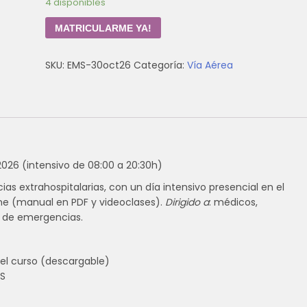
4 disponibles
MATRICULARME YA!
SKU:
EMS-30oct26
Categoría:
Vía Aérea
2026 (intensivo de 08:00 a 20:30h)
as extrahospitalarias, con un día intensivo presencial en el
ne (manual en PDF y videoclases).
Dirigido a
: médicos,
 de emergencias.
del curso (descargable)
MS