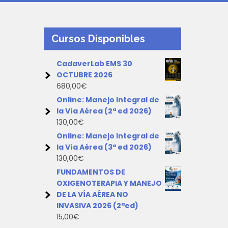
Cursos Disponibles
CadaverLab EMS 30
OCTUBRE 2026
680,00
€
Online: Manejo Integral de
la Vía Aérea (2ª ed 2026)
130,00
€
Online: Manejo Integral de
la Vía Aérea (3ª ed 2026)
130,00
€
FUNDAMENTOS DE
OXIGENOTERAPIA Y MANEJO
DE LA VÍA AÉREA NO
INVASIVA 2026 (2ªed)
15,00
€