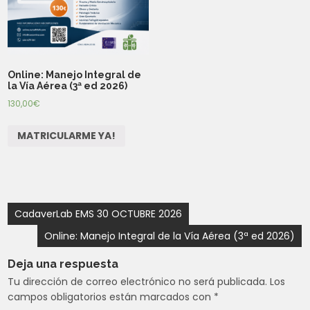
Online: Manejo Integral de
la Vía Aérea (3ª ed 2026)
130,00
€
MATRICULARME YA!
Navegación
CadaverLab EMS 30 OCTUBRE 2026
de
Online: Manejo Integral de la Vía Aérea (3ª ed 2026)
entradas
Deja una respuesta
Tu dirección de correo electrónico no será publicada.
Los
campos obligatorios están marcados con
*