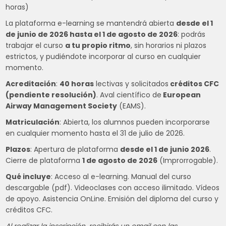
horas)
La plataforma e-learning se mantendrá abierta
desde el 1
de
junio
de 2026 hasta el 1 de agosto de 2026
: podrás
trabajar el curso
a tu propio ritmo
, sin horarios ni plazos
estrictos, y pudiéndote incorporar al curso en cualquier
momento.
Acreditación
:
40 horas
lectivas y solicitados
créditos CFC
(pendiente resolución)
. Aval científico de
European
Airway Management Society
(EAMS).
Matriculación
: Abierta, los alumnos pueden incorporarse
en cualquier momento hasta el 31 de julio de 2026.
Plazos
: Apertura de plataforma
desde el 1 de junio 2026
.
Cierre de plataforma
1
de agosto de 2026
(Improrrogable).
Qué incluye
: Acceso al e-learning. Manual del curso
descargable (pdf). Videoclases con acceso ilimitado. Vídeos
de apoyo. Asistencia OnLine. Emisión del diploma del curso y
créditos CFC.
Al realizar la inscripción, recibirás un email con las